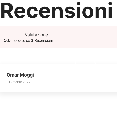
Recensioni
Vai
al
contenuto
Valutazione
5.0
Basato su
3
Recensioni
Omar Moggi
31 Ottobre 2022